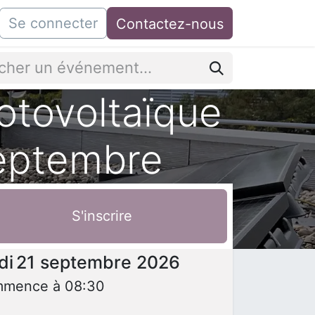
Se connecter
Contactez-nous
otovoltaïque
septembre
S'inscrire
e et heure
di
21 septembre 2026
mmence à
08:30