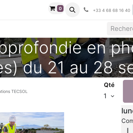
0
Contactez-nous
Cours
+33 4 68 68 16 40
pprofondie en ph
es) du 21 au 28 
Qté
mations TECSOL
Dat
lun
Co