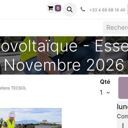
0
Contactez-nous
Cours
+33 4 68 68 16 40
ovoltaïque - Esse
Novembre 2026
Qté
mations TECSOL
Dat
lun
Co